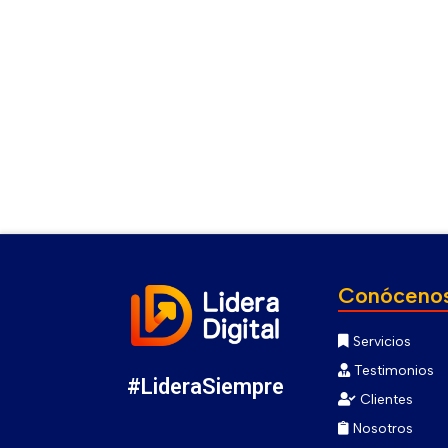
Conóceno
Servicios
Testimonios
#LideraSiempre
Clientes
Nosotros