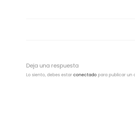
e
l
Deja una respuesta
Lo siento, debes estar
conectado
para publicar un 