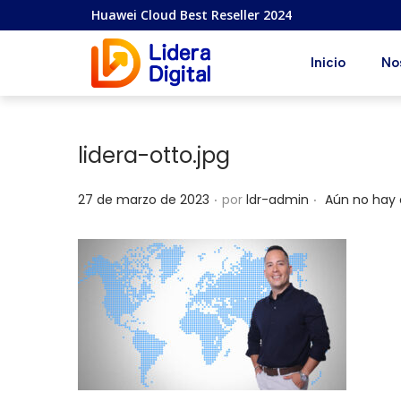
Huawei Cloud Best Reseller 2024
Inicio
No
lidera-otto.jpg
.
.
P
27 de marzo de 2023
por
ldr-admin
Aún no hay
u
b
l
i
c
a
d
o