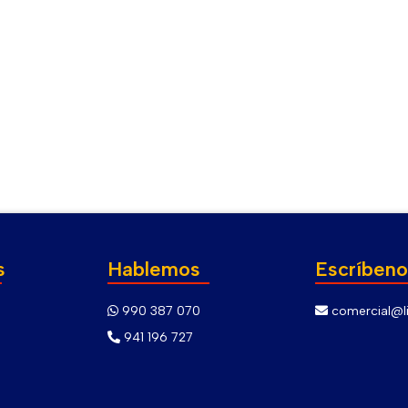
s
Hablemos
Escríbeno
990 387 070
comercial@li
941 196 727