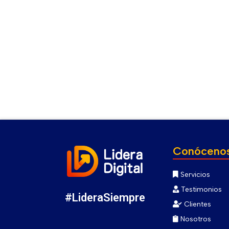
Conóceno
Servicios
Testimonios
#LideraSiempre
Clientes
Nosotros