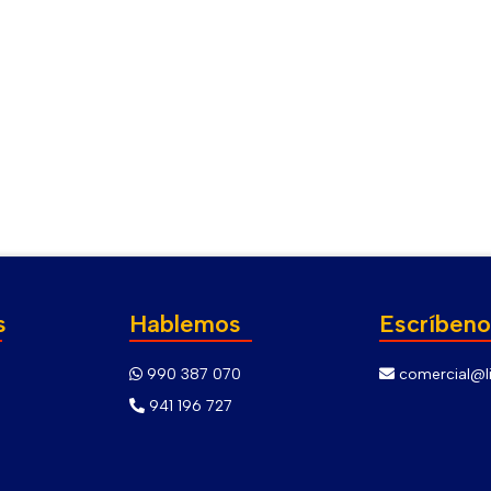
s
Hablemos
Escríbeno
990 387 070
comercial@li
941 196 727