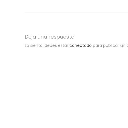
e
l
Deja una respuesta
Lo siento, debes estar
conectado
para publicar un 