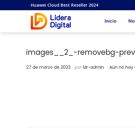
Huawei Cloud Best Reseller 2024
Inicio
No
images__2_-removebg-prev
.
.
P
27 de marzo de 2023
por
ldr-admin
Aún no hay
u
b
l
i
c
a
d
o